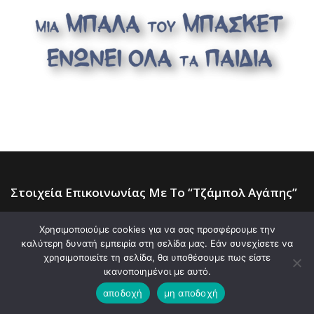
Στοιχεία Επικοινωνίας Με Το “Τζάμπολ Αγάπης”
Για επίσημη επικοινωνία με την ΑΜΚΕ “Τζάμπολ της
Χρησιμοποιούμε cookies για να σας προσφέρουμε την
καλύτερη δυνατή εμπειρία στη σελίδα μας. Εάν συνεχίσετε να
Αγάπης” από την Ελλάδα, παρακαλούμε
χρησιμοποιείτε τη σελίδα, θα υποθέσουμε πως είστε
χρησιμοποιήστε το εξής email:
ικανοποιημένοι με αυτό.
info@tzampolagapis.gr
αποδοχή
μη αποδοχή
For inquiries from European countries and from