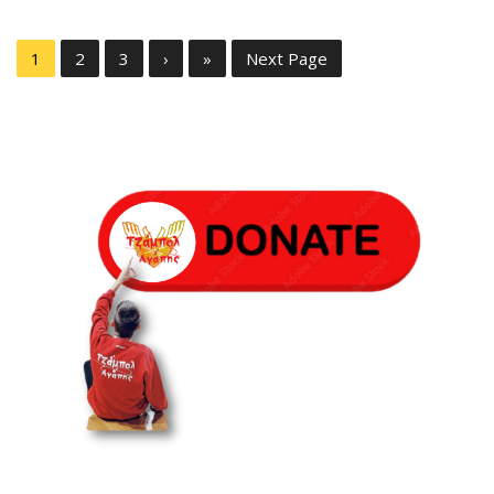
1
2
3
›
»
Next Page