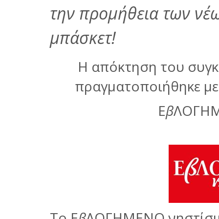
την προμήθεια των νέ
μπάσκετ!
Η απόκτηση του συγκ
πραγματοποιήθηκε με 
Ε
β
ΛΟΓΗΜ
Το Ε
β
ΛΟΓΗΜΕΝΟ νηστίσιμ