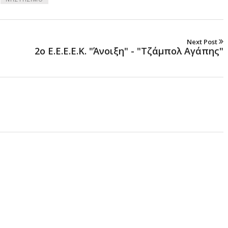
Next Post
2ο E.E.E.E.K. "Άνοιξη" - "Τζάμπολ Αγάπης"