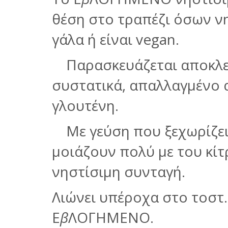
θέση στο τραπέζι όσων ν
γάλα ή είναι vegan.
Π
αρασκευάζεται αποκλε
συστατικά, απαλλαγμένο α
γλουτένη.
Με γεύση που ξεχωρίζει
μοιάζουν πολύ με του κίτ
νηστίσιμη συνταγή.
Λιώνει υπέροχα στο τοστ. 
Ε
β
ΛΟΓΗΜΕΝΟ.