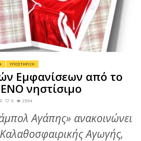
Α
ΥΠΟΣΤΗΡΙΞΗ
ών Εμφανίσεων από το
ΕΝΟ νηστίσιμο
0
0
2894
ζάμπολ Αγάπης» ανακοινώνει
ς Καλαθοσφαιρικής Αγωγής,