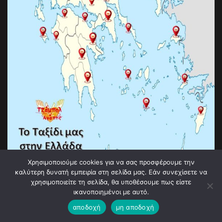
Χρησιμοποιούμε cookies για να σας προσφέρουμε την
καλύτερη δυνατή εμπειρία στη σελίδα μας. Εάν συνεχίσετε να
χρησιμοποιείτε τη σελίδα, θα υποθέσουμε πως είστε
ικανοποιημένοι με αυτό.
αποδοχή
μη αποδοχή
Το
Ταξίδι της Αυθεντικής Ειδικής Καλαθοσφαιρικής
Αγωγής
του
ΤΖΑΜΠΟΛ ΑΓΑΠΗΣ
στην Ελλάδα, από το