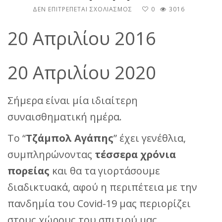
ΣΤΟ
ΔΕΝ ΕΠΙΤΡΈΠΕΤΑΙ ΣΧΟΛΙΑΣΜΌΣ
0
3016
ΤΑ
4
20 Απριλίου 2016
ΧΡΟΝΙΑ
ΤΗΣ
“ΕΙΔΙΚΉΣ
20 Απριλίου 2020
ΚΑΛΑΘΟΣΦΑΙΡΙΚΉΣ
ΑΓΩΓΉΣ”
Σήμερα είναι μία ιδιαίτερη
συναισθηματική ημέρα.
Το “
Τζάμπολ Αγάπης
” έχει γενέθλια,
συμπληρώνοντας
τέσσερα χρόνια
πορείας
και θα τα γιορτάσουμε
διαδικτυακά, αφού η περιπέτεια με την
πανδημία του Covid-19 μας περιορίζει
στους χώρους του σπιτιού μας.