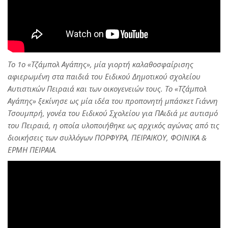
Το 1ο «Τζάμπολ Αγάπης», μία γιορτή καλαθοσφαίρισης
αφιερωμένη στα παιδιά του Ειδικού Δημοτικού σχολείου
Αυτιστικών Πειραιά και των οικογενειών τους. Το «Τζάμπολ
Αγάπης» ξεκίνησε ως μία ιδέα του προπονητή μπάσκετ Γιάννη
Τσουμπρή, γονέα του Ειδικού Σχολείου για ΠΑιδιά με αυτισμό
του Πειραιά, η οποία υλοποιήθηκε ως αρχικός αγώνας από τις
διοικήσεις των συλλόγων ΠΟΡΦΥΡΑ, ΠΕΙΡΑΙΚΟΥ, ΦΟΙΝΙΚΑ &
ΕΡΜΗ ΠΕΙΡΑΙΑ.