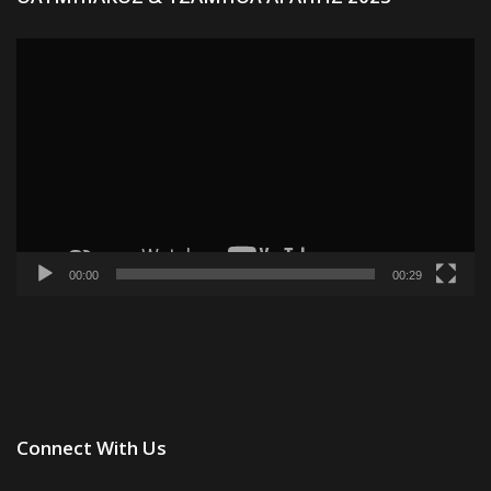
Α
Βί
00:00
00:29
Connect With Us