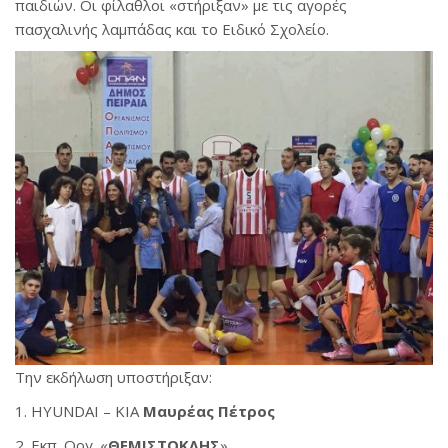
παιδιών. Οι φίλαθλοι «στήριξαν» με τις αγορές
πασχαλινής λαμπάδας και το Ειδικό Σχολείο.
Την εκδήλωση υποστήριξαν:
1. HYUNDAI – KIA
Μαυρέας Πέτρος
2. Εκπ. Οργ. «
ΘΕΜΙΣΤΟΚΛΗΣ
»