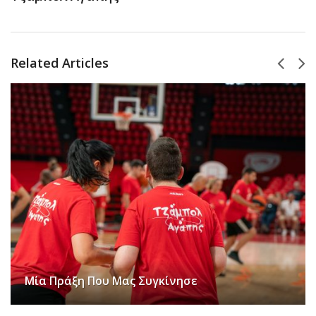
Related Articles
Από Τη Φινλανδία Στο ΣΕΦ: Μπάσκετ,
Συναισθήματα, Αποδοχή Και Συμπερίληψη