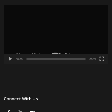
Α
Βί
00:00
00:29
Connect With Us