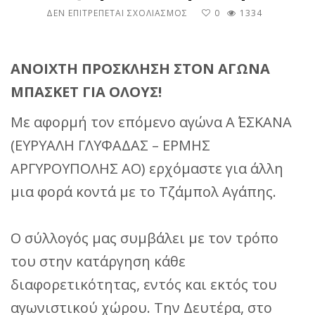
ΣΤΟ
ΔΕΝ ΕΠΙΤΡΈΠΕΤΑΙ ΣΧΟΛΙΑΣΜΌΣ
0
1334
GAME
DAY,
ΕΥΡΥΆΛΗ
ΑΝΟΙΧΤΗ ΠΡΟΣΚΛΗΣΗ ΣΤΟΝ ΑΓΩΝΑ
ΓΛΥΦΆΔΑΣ
&
ΜΠΑΣΚΕΤ ΓΙΑ ΟΛΟΥΣ!
ΤΖΆΜΠΟΛ
ΑΓΆΠΗΣ
Με αφορμή τον επόμενο αγώνα Α΄ ΕΣΚΑΝΑ
(ΕΥΡΥΑΛΗ ΓΛΥΦΑΔΑΣ – ΕΡΜΗΣ
ΑΡΓΥΡΟΥΠΟΛΗΣ ΑΟ) ερχόμαστε για άλλη
μια φορά κοντά με το Τζάμπολ Αγάπης.
Ο σύλλογός μας συμβάλει με τον τρόπο
του στην κατάργηση κάθε
διαφορετικότητας, εντός και εκτός του
αγωνιστικού χώρου. Την Δευτέρα, στο