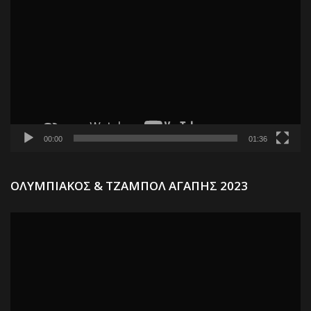
00:00
01:36
Π
ΟΛΥΜΠΙΑΚΟΣ & ΤΖΑΜΠΟΛ ΑΓΑΠΗΣ 2023
Α
Βί