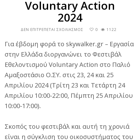
Voluntary Action
2024
ΣΤΟ
ΔΕΝ ΕΠΙΤΡΈΠΕΤΑΙ ΣΧΟΛΙΑΣΜΌΣ
0
1122
ΤΖΑΜΠΟΛ
ΑΓΑΠΗΣ
Για έβδομη φορά το skywalker.gr – Εργασία
ΣΤΟ
στην Ελλάδα διοργανώνει το Φεστιβάλ
ΦΕΣΤΙΒΑΛ
ΕΘΕΛΟΝΤΙΣΜΟΥ
Εθελοντισμού Voluntary Action στο Παλιό
VOLUNTARY
ACTION
Αμαξοστάσιο Ο.ΣΥ. στις 23, 24 και 25
2024
Απριλίου 2024 (Τρίτη 23 και Τετάρτη 24
Απριλίου 10:00-22:00, Πέμπτη 25 Απριλίου
10:00-17:00).
Σκοπός του φεστιβάλ και αυτή τη χρονιά
είναι η σύγκλιση του οικοσυστήματος του