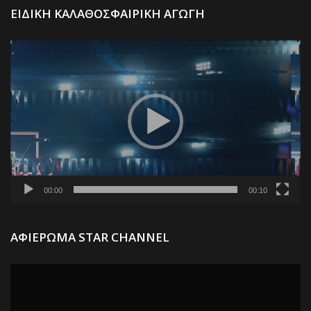
Π
ΕΙΔΙΚΗ ΚΑΛΑΘΟΣΦΑΙΡΙΚΗ ΑΓΩΓΗ
Α
Βί
00:00
00:10
Π
ΑΦΙΕΡΩΜΑ STAR CHANNEL
Α
Βί