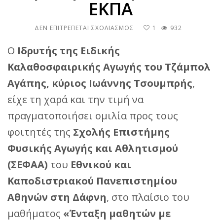
ΕΚΠΑ
ΣΤΟ
ΔΕΝ ΕΠΙΤΡΈΠΕΤΑΙ ΣΧΟΛΙΑΣΜΌΣ
1
932
ΜΊΑ
ΞΕΧΩΡΙΣΤΉ
Ο
Ιδρυτής της Ειδικής
ΕΚΠΑΙΔΕΥΤΙΚΉ
Καλαθοσφαιρικής Αγωγής του Τζάμπολ
ΕΜΠΕΙΡΊΑ
ΣΤΗ
Αγάπης, κύριος Ιωάννης Τσουμπρής
,
ΣΕΦΑΑ
ΕΚΠΑ
είχε τη χαρά και την τιμή να
πραγματοποιήσει ομιλία προς τους
φοιτητές της
Σχολής Επιστήμης
Φυσικής Αγωγής και Αθλητισμού
(ΣΕΦΑΑ)
του
Εθνικού και
Καποδιστριακού Πανεπιστημίου
Αθηνών στη Δάφνη
, στο πλαίσιο του
μαθήματος
«Ένταξη μαθητών με