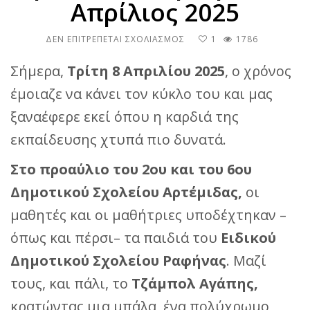
Απρίλιος 2025
ΣΤΟ
ΔΕΝ ΕΠΙΤΡΈΠΕΤΑΙ ΣΧΟΛΙΑΣΜΌΣ
1
1786
ΜΙΑ
ΑΓΚΑΛΙΆ
Σήμερα,
Τρίτη 8 Απριλίου 2025
, ο χρόνος
ΑΓΆΠΗΣ
έμοιαζε να κάνει τον κύκλο του και μας
ΜΕ
ΜΠΆΛΑ
ξαναέφερε εκεί όπου η καρδιά της
ΤΟΥ
ΜΠΆΣΚΕΤ
εκπαίδευσης χτυπά πιο δυνατά.
–
ΑΡΤΈΜΙΔΑ,
Στο προαύλιο του 2ου και του 6ου
ΑΠΡΊΛΙΟΣ
2025
Δημοτικού Σχολείου Αρτέμιδας,
οι
μαθητές και οι μαθήτριες υποδέχτηκαν –
όπως και πέρσι– τα παιδιά του
Ειδικού
Δημοτικού Σχολείου Ραφήνας
. Μαζί
τους, και πάλι, το
Τζάμπολ Αγάπης,
κρατώντας μια μπάλα, ένα πολύχρωμο