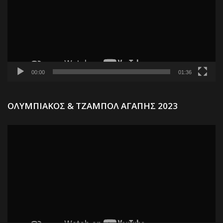
00:00
01:36
Π
ΟΛΥΜΠΙΑΚΟΣ & ΤΖΑΜΠΟΛ ΑΓΑΠΗΣ 2023
Α
Βί