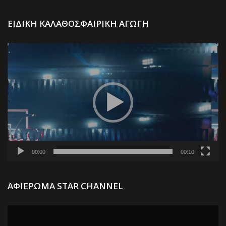
Π
ΕΙΔΙΚΗ ΚΑΛΑΘΟΣΦΑΙΡΙΚΗ ΑΓΩΓΗ
Α
Βί
00:00
00:10
Π
ΑΦΙΕΡΩΜΑ STAR CHANNEL
Α
Βί