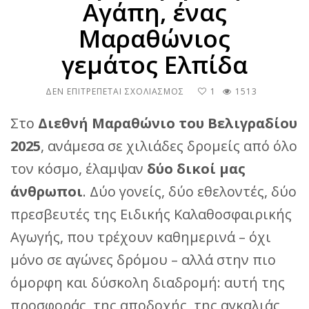
Αγάπη, ένας
Μαραθώνιος
γεμάτος Ελπίδα
ΣΤΟ
ΔΕΝ ΕΠΙΤΡΈΠΕΤΑΙ ΣΧΟΛΙΑΣΜΌΣ
1
1513
ΔΎΟ
ΥΠΈΡΟΧΟΙ
Στο
Διεθνή Μαραθώνιο του Βελιγραδίου
ΆΝΘΡΩΠΟΙ,
2025
, ανάμεσα σε χιλιάδες δρομείς από όλο
ΜΙΑ
ΚΑΡΔΙΆ
τον κόσμο, έλαμψαν
δύο δικοί μας
ΓΕΜΆΤΗ
ΑΓΆΠΗ,
άνθρωποι
. Δύο γονείς, δύο εθελοντές, δύο
ΈΝΑΣ
ΜΑΡΑΘΏΝΙΟΣ
πρεσβευτές της Ειδικής Καλαθοσφαιρικής
ΓΕΜΆΤΟΣ
Αγωγής, που τρέχουν καθημερινά – όχι
ΕΛΠΊΔΑ
μόνο σε αγώνες δρόμου – αλλά στην πιο
όμορφη και δύσκολη διαδρομή: αυτή της
προσφοράς, της αποδοχής, της αγκαλιάς