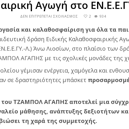
ιρική Αγωγή στο ΕΝ.Ε.Ε.Γ
ΣΤΟ
ΔΕΝ ΕΠΙΤΡΈΠΕΤΑΙ ΣΧΟΛΙΑΣΜΌΣ
2
934
ΕΙΔΙΚΉ
ΚΑΛΑΘΟΣΦΑΙΡΙΚΉ
ργασία και καλαθοσφαίριση για όλα τα παι
ΑΓΩΓΉ
δευτική δράση Ειδικής Καλαθοσφαιρικής Αγωγ
ΣΤΟ
ΕΝ.Ε.Ε.ΓΥ.-
ΕΝ.Ε.Ε.ΓΥ.-Λ.) Άνω Λιοσίων, στο πλαίσιο των 
Λ.
ΆΝΩ
ΑΜΠΟΛ ΑΓΑΠΗΣ με τις σχολικές μονάδες της χ
ΛΙΟΣΊΩΝ
ολείου γέμισαν ενέργεια, χαμόγελα και ενθουσ
χαν σε δραστηριότητες μπάσκετ
προσαρμοσμέν
 του ΤΖΑΜΠΟΛ ΑΓΑΠΗΣ αποτελεί μια σύγχρ
γαλείο μάθησης, ανάπτυξης δεξιοτήτων κα
 βιώσει τη χαρά της συμμετοχής.