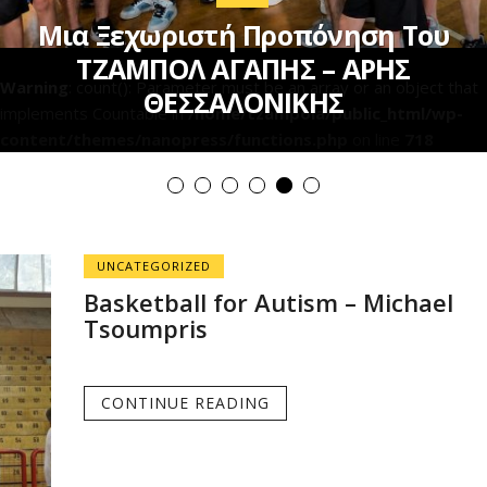
Μια Ξεχωριστή Προπόνηση Του
ΤΖΑΜΠΟΛ ΑΓΑΠΗΣ – ΑΡΗΣ
Warning
: count(): Parameter must be an array or an object that
ΘΕΣΣΑΛΟΝΙΚΗΣ
implements Countable in
/home/tzampola/public_html/wp-
content/themes/nanopress/functions.php
on line
718
UNCATEGORIZED
Basketball for Autism – Michael
Tsoumpris
CONTINUE READING