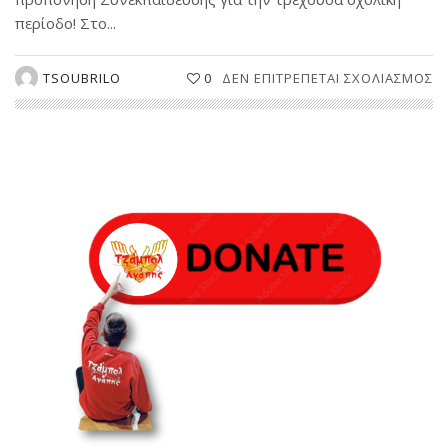
περίοδο! Στο...
Σ
TSOUBRILO
0
ΔΕΝ ΕΠΙΤΡΈΠΕΤΑΙ ΣΧΟΛΙΑΣΜΌΣ
2
Π
Σ
ΑΓ
Π