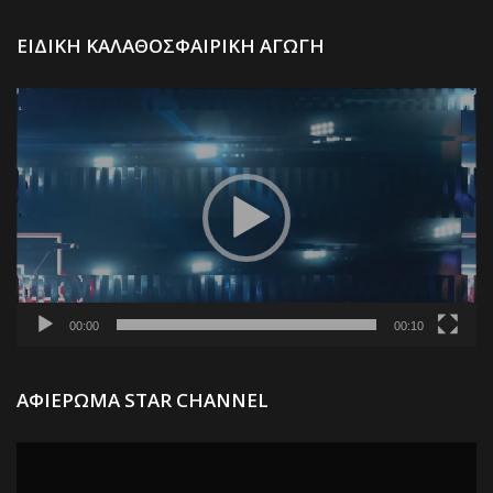
Π
ΕΙΔΙΚΗ ΚΑΛΑΘΟΣΦΑΙΡΙΚΗ ΑΓΩΓΗ
Α
Βί
00:00
00:10
Π
ΑΦΙΕΡΩΜΑ STAR CHANNEL
Α
Βί