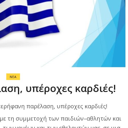
ΝΕΑ
ση, υπέροχες καρδιές!
ερήφανη παρέλαση, υπέροχες καρδιές!
 με τη συμμετοχή των παιδιών–αθλητών και
 των γονέων και των εθελοντών μας, σε μια