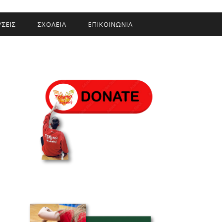
ΣΕΙΣ
ΣΧΟΛΕΙΑ
ΕΠΙΚΟΙΝΩΝΙΑ