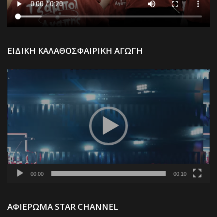
Π
ΕΙΔΙΚΗ ΚΑΛΑΘΟΣΦΑΙΡΙΚΗ ΑΓΩΓΗ
Α
Βί
00:00
00:10
Π
ΑΦΙΕΡΩΜΑ STAR CHANNEL
Α