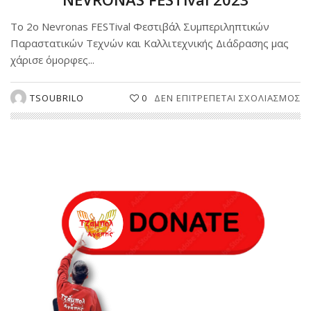
Το 2o Nevronas FESTival Φεστιβάλ Συμπεριληπτικών
Παραστατικών Τεχνών και Καλλιτεχνικής Διάδρασης μας
χάρισε όμορφες...
Σ
TSOUBRILO
0
ΔΕΝ ΕΠΙΤΡΈΠΕΤΑΙ ΣΧΟΛΙΑΣΜΌΣ
Τ
“
Α
Σ
2
N
FE
20