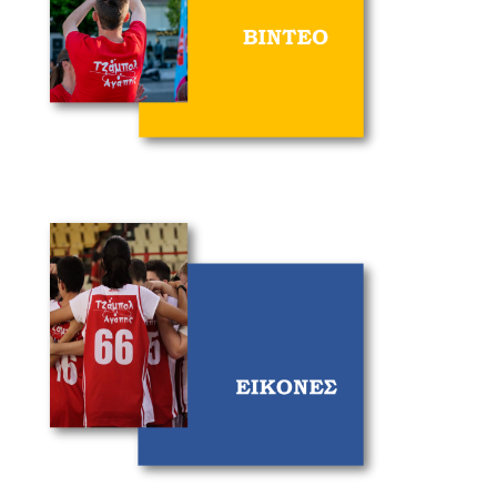
Προπόνηση Χειρισμού Της
Μπάλας Του Μπάσκετ
Αλλαγή Κατεύθυνσης 
Διδασκαλία