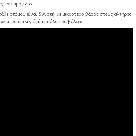
ας του αμαξιδίου.
θε ατόμου είναι δυνατή, με μικρότερο βάρος στους αλτήρες,
σκετ να επιλεγεί μία μπάλα του βόλεϊ).